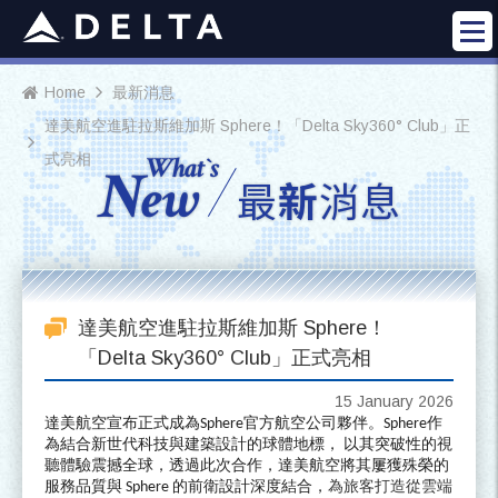
Home
最新消息
達美航空進駐拉斯維加斯 Sphere！「Delta Sky360° Club」正
What`s
式亮相
N
ew
最
新
消息
達美航空進駐拉斯維加斯 Sphere！
「Delta Sky360° Club」正式亮相
15 January 2026
達美航空
宣布正式成為
Sphere
官方航空公司夥伴。
Sphere
作
為結合新世代科技與建築設計的球體地標， 以其突破性的視
聽體驗震撼全球，透過此次合作，達美航空將其屢獲殊榮的
服務品質與
Sphere
的前衛設計深度結合，
為旅客打造從雲端