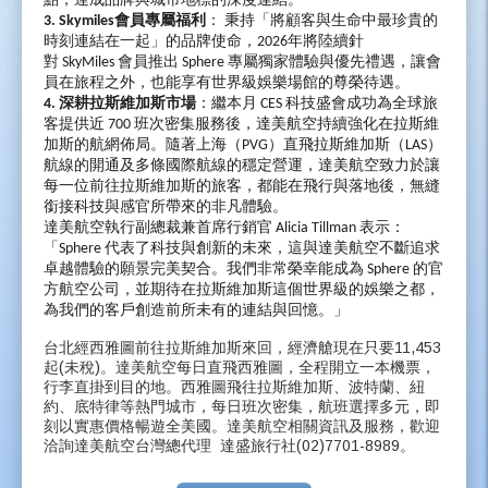
點，達成品牌與城市地標的深度連結。
3. Skymiles
會員專屬福利
： 秉持「將顧客與生命中最珍貴的
時刻連結在一起」的品牌使命，
2026
年將陸續針
對
SkyMiles
會員推出
Sphere
專屬獨家體驗與優先禮遇，讓會
員在旅程之外，也能享有世界級娛樂場館的尊榮待遇。
4.
深耕拉斯維加斯市場
：繼本月
CES
科技盛會成功為全球旅
客提供近
700
班次密集服務後，達美航空持續強化在拉斯維
加斯的航網佈局。隨著上海（
PVG
）直飛拉斯維加斯（
LAS
）
航線的開通及多條國際航線的穩定營運，達美航空致力於讓
每一位前往拉斯維加斯的旅客，都能在飛行與落地後，無縫
銜接科技與感官所帶來的非凡體驗。
達美航空執行副總裁兼首席行銷官
Alicia Tillman
表示：
「
Sphere
代表了科技與創新的未來，這與達美航空不斷追求
卓越體驗的願景完美契合。我們非常榮幸能成為
Sphere
的官
方航空公司，並期待在拉斯維加斯這個世界級的娛樂之都，
為我們的客戶創造前所未有的連結與回憶。」
台北經西雅圖前往拉斯維加斯來回，經濟艙現在只要
11,453
起
(
未稅
)
。達美航空每日直飛西雅圖，全程開立一本機票，
行李直掛到目的地。西雅圖飛往拉斯維加斯、波特蘭、紐
約、底特律等熱門城市，每日班次密集，航班選擇多元，即
刻以實惠價格暢遊全美國。達美航空相關資訊及服務，歡迎
洽詢達美航空台灣總代理
達盛旅行社
(02)7701-8989
。