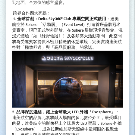
到地面、全方位的感官盛宴。
跨界合作四大亮點：
1.
全球首創：
Delta Sky360° Club
專屬空間正式啟用
：達美
航空於
Sphere
「活動層」（
Event Level
）打造首座品牌冠名
貴賓室，現已正式對外開放。在
Sphere
舉辦現場音樂會、沉
浸式體驗（如《綠野仙蹤》）及各類盛大活動期間，此空間
將為受邀賓客提供私密且精緻的休憩環境，完美實踐達美航
空對「極致舒適」與「高品質服務」的承諾。
2.
品牌深度連結，躍上全球最大
LED
外牆「
Exosphere
」：
達美航空的品牌元素將融入場館的多元數位介面，最受矚目
的是，達美航空的影像登上全球最大
LED
螢幕，
Sphere
外牆
（
Exosphere
），成為拉斯維加斯天際線中最耀眼的視覺焦