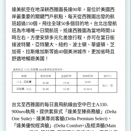
達美航空在地深耕西雅圖長達
90
年，是位於美國西
岸最重要的關鍵門戶航點，每天從西雅圖出發的航
班超過
150
個，飛往全球
50
多個目的地。台北出發航
班為市場唯一日間航班，抵達西雅圖為當地時間
14
時左右，方便安排多元化差旅行程，亦可在當日銜
接波特蘭、亞特蘭大、紐約、波士頓、華盛頓、芝
加哥、拉斯維加斯等逾
40
個美洲城市，更加省時且
舒適地暢遊美國！
台北至西雅圖的每日直飛航線由空中巴士
A330-
900neo
執飛，提供套房式「達美至臻商務艙」
(Delta
One Suite)
、達美尊尚客艙
(Delta Premium Select)
、
「達美優
悅經濟艙」
(Delta Comfort+)
及經濟艙
(Main