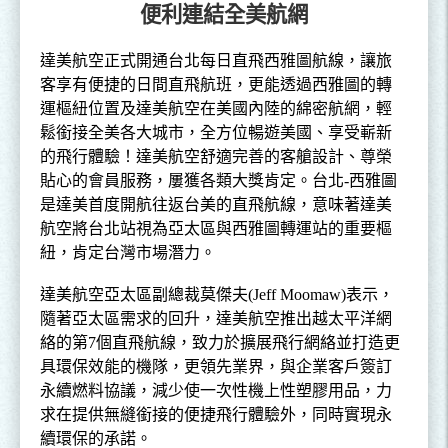
便利連結全美航網
達美航空
正式開通台北每日直飛西雅圖航線，讓旅
客享有便捷的日間直飛航班，更能透過西雅圖的轉
運樞紐位置及達美航空在美國內陸的綿密航網，輕
鬆銜接全美各大城市，全方位暢遊美國、享受嶄新
的飛行體驗！達美航空舒適完善的客艙設計、尊榮
貼心的會員服務，屢獲各類大獎肯定。台北
-
西雅圖
是達美首度開航往返台美的直飛航線，意味著達美
航空將台北站視為亞太區與西雅圖轉運站的重要樞
紐，肯定台灣市場潛力
。
達美航空亞太區副總裁莫傑夫
(Jeff Moomaw)
表示，
隨著亞太區需求的回升，達美航空推出越太平洋網
絡的第
7
個直飛航線，致力於擴展飛行網絡並打造更
具環保效能的機隊，更領先業界，與企業客戶簽訂
永續燃料協議，減少使一次性機上性塑膠用品，力
求在提供無縫銜接的便捷飛行體驗外，同時實現永
續環保的承諾
。