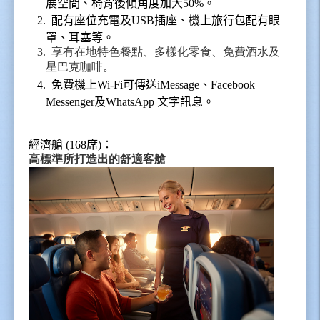
展空間、椅背後傾角度加大
50%
。
2.
配有座位充電及
USB
插座、機上旅行包配有眼
罩、耳塞等。
3.
享有在地特色餐點、多樣化零食、免費酒水及
星巴克咖啡
。
4.
免費機上
Wi-Fi
可傳送
iMessage
、
Facebook
Messenger
及
WhatsApp
文字訊息。
經濟艙
(168
席
)
：
高標準所打造出的舒適客艙