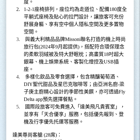
度。
2.
1-2-1
座椅排列，座位均為走道位、配備
180
度全
平躺式座椅及貼心的拉門設計，讓旅客可充份
舒展身軀、享有空中個人隱私空間及更多置物
空間。
3.
與義大利精品品牌
Missoni
聯名打造的機上時尚
旅行包
(2024
年
9
月起提供
)
，搭配符合環保理念
的柔軟羽絨被及特大舒眠枕；高畫質
18
吋超大
銀幕、機上娛樂系統、客製化燈控及
USB
插
座。
4.
多樣化飲品及零食選擇，包含精釀葡萄酒、
DIY
聖代甜品及星巴克咖啡等；由亞洲名廚
-
梁
子庚主廚精心設計的季節性美饌，亦可透過
Fly
Delta app
預先選擇餐點。
5.
國際段旅客可免費進入「達美飛凡貴賓室」，
並享有「天合優享」服務，包括優先報到、登
機及行李優先托運等服務。
達美尊尚客艙
(28
席
)
：