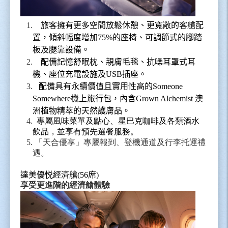
1.
旅客擁有更多空間放鬆休憩、更寬敞的客艙配
置，傾斜幅度增加
75%
的座椅、可調節式的腳踏
板及腿靠設備。
2.
配備記憶舒眠枕、親膚毛毯、抗噪耳罩式耳
機、座位充電設施及
USB
插座。
3.
配備具有永續價值且實用性高的
Someone
Somewhere
機上旅行包，內含
Grown Alchemist
澳
洲植物精萃的天然護膚品。
4.
專屬風味菜單及點心、星巴克咖啡及各類酒水
飲品，並享有預先選餐服務。
5.
「天合優享」專屬報到、登機通道及行李托運禮
遇。
達美優悦經濟艙
(56
席
)
享受更進階的經濟艙體驗