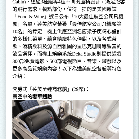
Cabin)
，透過
3
種艙等
4
種不同的座椅設計，滿足旅客
的飛行需求。餐點部份，值得一提的是美國雜誌
「
Food & Wine
」近日公布「
10
大最佳航空公司飛機
餐」名單，達美航空榮獲「最佳航空公司飛機餐第
10
名」的肯定，機上供應亞洲名廚梁子庚精心設計
的多樣化菜單、蘊含精緻特色佳餚，以及各式茶
飲、酒精飲料及源自西雅圖的星巴克咖啡等豐富的
飲品選擇，而機上娛樂系統
Delta Studio
則提供超過
300
部免費電影、
500
部電視節目、音樂、遊戲以及
更多高品質娛樂內容！以下為達美航空各艙等特色
介紹：
套房式「達美至臻商務艙」
(29
席
)
：
高空中的奢華體驗