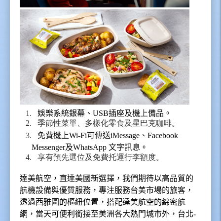
1.
娛樂系統銀幕、
USB
插座及機上備品。
2. 季節性菜單、多樣化零食及星巴克咖啡
。
3.
免費機上
Wi-Fi
可傳送
iMessage
、
Facebook
Messenger
及
WhatsApp
文字訊息。
4. 享有預先選位及免費托運行李額度
。
達美航空，直達美國新選擇，我們期待以高品質的
航機設備與優質服務，專注服務台美市場的旅客，
透過西雅圖的樞紐位置，搭配達美航空的綿密航
網，當天可便利銜接至美洲各大熱門城市外，台北
-