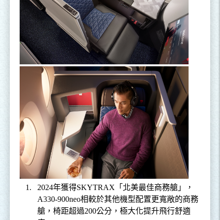
1.
2024
年獲得
SKYTRAX
「北美最佳商務艙」，
A330-900neo
相較於其他機型配置更寬敞的商務
艙，椅距超過
200
公分，極大化提升飛行舒適