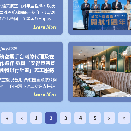
祝達美航空百周年里程碑，以及
西雅圖航線開航一週年，11/20
在台北舉辦「企業客戶Happy
ur」歡樂派對，特別邀請近60名企
Learn More
戶們齊聚一堂，享受精心準備的
佳餚、現場樂團以及機票抽獎活
 July 2025
航空攜手台灣總代理及在
作夥伴 參與「安得烈慈善
食物銀行計畫」志工服務
航空慶祝台北-西雅圖直飛航線開
週年，向台灣市場上所有支持達
空的旅客以及業界合作夥伴致上
Learn More
摯的感謝。為慶祝這個重要的里
，達美航空亞太區副總裁莫傑夫
ff Moomaw)率領亞太區業務團隊
1
2
3
4
5
台灣，攜手台灣總代理達盛旅行
合作旅行社夥伴，共30位志工參