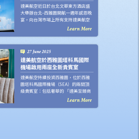
達美航空近日於台北文華東方酒店盛
大舉辦台北-西雅圖開航一週年感恩晚
宴，向台灣市場上所有支持達美航空
的旅客以及業界合作夥伴致上最深切
Learn More
的感謝，現場邀請逾百位嘉賓共襄盛
舉，場面溫馨熱鬧。蒞臨貴賓包括美
國在臺協會處長谷立言、台北市旅行
27 June 2025
公會理事長駱炫宏、達美航空台灣總
達美航空於西雅圖塔科馬國際
代理達盛旅行社董事長何國華，以及
機場啟用兩座全新貴賓室
美國各州政府辦事處代表、企業客
戶、業界合作夥伴熱情出席。
達美航空持續投資西雅圖，位於西雅
圖塔科馬國際機場（SEA）的兩間頂
級貴賓室：包括奢華的 「達美至臻商
務艙貴賓室」（Delta One Lounge）
Learn More
與典雅的「達美飛凡貴賓室」（Delta
Sky Club）近期正式開幕，兩層樓近
700坪的寬敞空間，呼應在地都會特
色，展現達美航空深耕西雅圖的承
諾。這是達美航空在過去一年內開幕
的第4間「達美至臻商務艙貴賓室」，