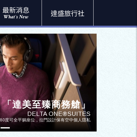
最新消息
達盛旅行社
What`s New
「達美至臻商務艙」
「達美尊尚客艙」
DELTA ONE®SUITES
DELTA PREMIUM SELECT
180度可全平躺座位，拉門設計保有空中個人隱私
加深75%後傾角度的寬敞座椅、可調節的腿靠設備