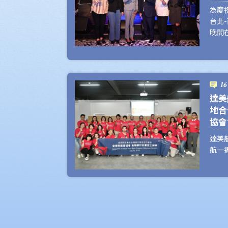
為慶
台北-
晚間
Ho
業客
美味
動
16
達美
地合
協會
達美
航一
美航
最誠
程碑
(Je
來到
社及