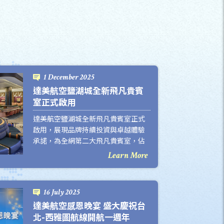
1 December 2025
達美航空鹽湖城全新飛凡貴賓
室正式啟用
達美航空鹽湖城全新飛凡貴賓室正式
啟用，展現品牌持續投資與卓越體驗
承諾，為全網第二大飛凡貴賓室，佔
地面積近千坪，可容納 600 位賓客，
Learn More
體現達美航空在鹽湖城持續投入的承
諾，為旅客提供兼具休憩舒適、創新
設施與地方意象的高品質體驗。
16 July 2025
達美航空感恩晚宴 盛大慶祝台
北-西雅圖航線開航一週年