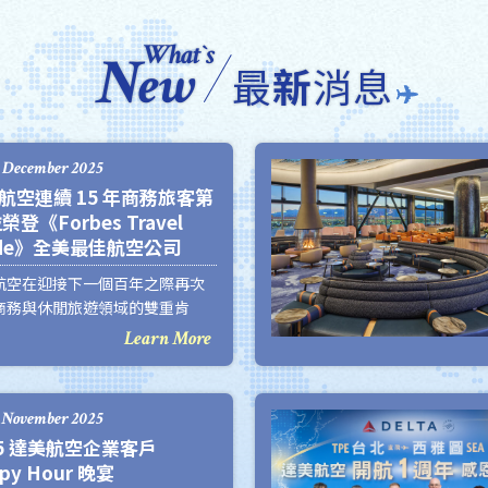
What`s
N
ew
最
新
消息
 December 2025
航空連續 15 年商務旅客第
榮登《Forbes Travel
ide》全美最佳航空公司
航空在迎接下一個百年之際再次
商務與休閒旅遊領域的雙重肯
僅在商旅雜誌《Business
Learn More
vel News》（BTN）航空調查中
 15 年被評為商務旅客首選航空公
也連續二度獲得《富比士旅遊指
 November 2025
5 Verified Travel
25 達美航空企業客戶
rds「全美最佳航空公司」。
py Hour 晚宴