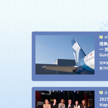
10
達美
一 並
Gu
達美
獲得
定：不
Tra
連續
司；
21
南》202
20
Awa
Hap